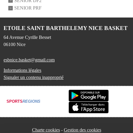
SENIOR DF2
SENIOR PRF
ETOILE SAINT BARTHELEMY NICE BASKET
64 Avenue Cyrille Besset
06100
Nice
esbnice.basket@gmail.com
Informations légales
Signaler un contenu inapproprié
SPORTS
REGIONS
Charte cookies
Gestion des cookies