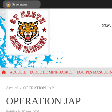
•
Panneau de gestion des cookies
Se connecter
S'EN
•
•
•
•
ACCUEIL
ECOLE DE MINI-BASKET
EQUIPES MASCULI
Accueil
OPERATION JAP
OPERATION JAP
•
Publiée le
25 févr. 2023