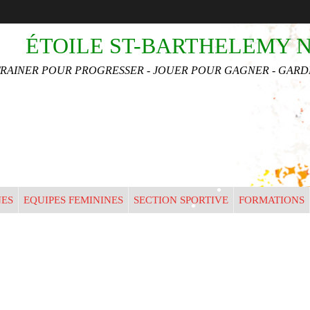
•
ÉTOILE ST-BARTHELEMY 
TRAINER POUR PROGRESSER - JOUER POUR GAGNER - GARDE
•
•
•
•
•
•
NES
EQUIPES FEMININES
SECTION SPORTIVE
FORMATIONS
•
•
•
•
•
•