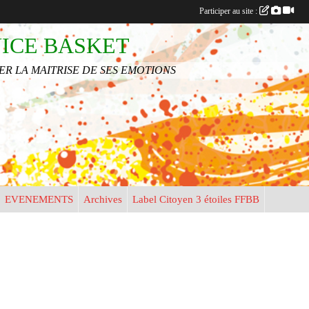
•
Participer au site :
NICE BASKET
•
•
•
R LA MAITRISE DE SES EMOTIONS
•
•
•
•
•
•
EVENEMENTS
Archives
Label Citoyen 3 étoiles FFBB
•
•
•
•