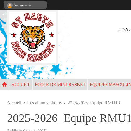
Panneau de gestion des cookies
Se connecter
•
S'EN
•
•
•
•
ACCUEIL
ECOLE DE MINI-BASKET
EQUIPES MASCULI
Accueil
Les albums photos
2025-2026_Equipe RMU18
2025-2026_Equipe RMU
Publié le
04 mars 2025