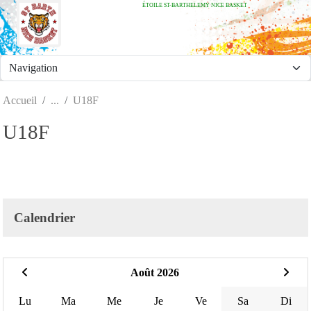
ÉTOILE ST-BARTHELEMY NICE BASKET
Panneau de gestion des cookies
Accueil
U18F
U18F
Calendrier
Août 2026
Lu
Ma
Me
Je
Ve
Sa
Di