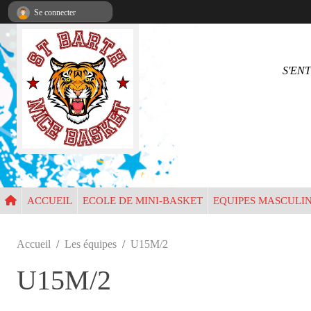
Panneau de gestion des cookies
Se connecter
S'EN
•
ACCUEIL
ECOLE DE MINI-BASKET
EQUIPES MASCULI
Accueil
Les équipes
U15M/2
U15M/2